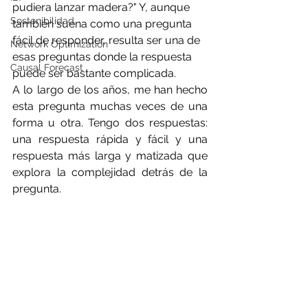
pudiera lanzar madera?" Y, aunque 
Sostenibilidad
también suena como una pregunta 
fácil de responder, resulta ser una de 
Network Optimization
esas preguntas donde la respuesta 
Causal Forecast
puede ser bastante complicada.
A lo largo de los años, me han hecho 
esta pregunta muchas veces de una 
forma u otra. Tengo dos respuestas: 
una respuesta rápida y fácil y una 
respuesta más larga y matizada que 
explora la complejidad detrás de la 
pregunta.