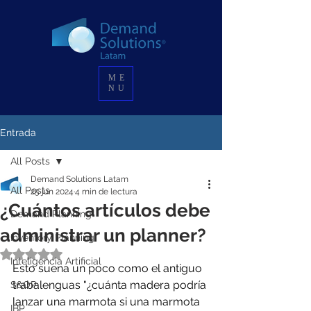
ME
NU
Entrada
All Posts
Demand Solutions Latam
All Posts
25 jun 2024
4 min de lectura
¿Cuántos artículos debe
Demand Planning
administrar un planner?
Inventory Planning
Obtuvo NaN de 5 estrellas.
Inteligencia Artificial
Esto suena un poco como el antiguo 
trabalenguas "¿cuánta madera podría 
S&OP
lanzar una marmota si una marmota 
IBP