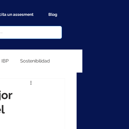
cita un assesment
Blog
IBP
Sostenibilidad
or
l