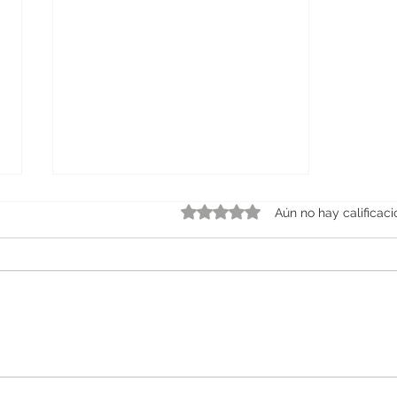
Obtuvo 0 de 5 estrellas.
Aún no hay calificac
Estrategias de inventario:
evaluación de
interrupciones constantes