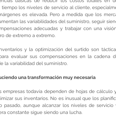
gencias básicas de reducir los costos totales en 
iempo los niveles de servicio al cliente, especialm
 márgenes es elevada. Pero a medida que los merc
entan las variabilidades del suministro, seguir sien
mpensaciones adecuadas y trabajar con una visión 
ro de extremo a extremo.
nventarios y la optimización del surtido son tácti
 para evaluar sus compensaciones en la cadena de
e la variabilidad del suministro.
uciendo una transformación muy necesaria 
s empresas todavía dependen de hojas de cálculo y
mizar sus inventarios. No es inusual que los planifica
o pasado, aunque alcanzar los niveles de servicio y
ra constante sigue siendo una lucha. 