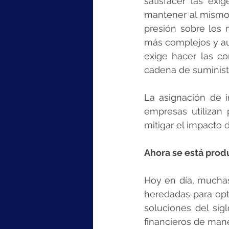
satisfacer las exi
mantener al mismo t
presión sobre los
más complejos y aum
exige hacer las co
cadena de suminist
La asignación de i
empresas utilizan
mitigar el impacto d
Ahora se está prod
Hoy en día, mucha
heredadas para opti
soluciones del sigl
financieros de mane