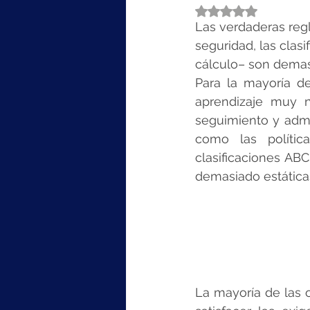
Obtuvo NaN de 5 e
Las verdaderas regl
seguridad, las clas
cálculo– son demasi
Para la mayoría d
aprendizaje muy n
seguimiento y admi
como las polític
clasificaciones ABC
demasiado estáticas
La mayoría de las 