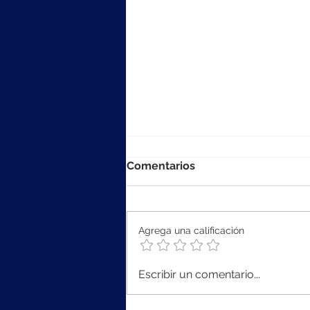
Comentarios
Agrega una calificación
Logre índices de
Escribir un comentario...
cumplimiento más altos
para mejorar la satisfacción