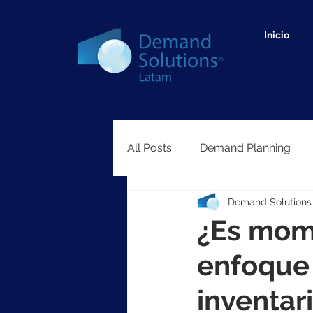
Inicio
All Posts
Demand Planning
Demand Solutions
Network Optimization
Cau
¿Es mom
enfoque 
inventar