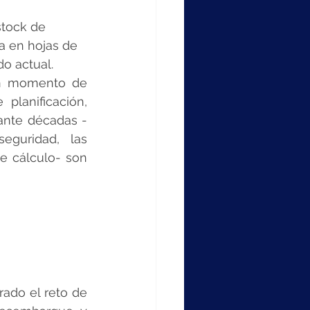
stock de 
da en hojas de 
o actual. 
un momento de 
lanificación, 
ante décadas -
guridad, las 
e cálculo- son 
ado el reto de 