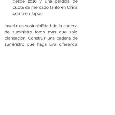
desde 2016 y una pérdida de 
cuota de mercado tanto en China 
como en Japón.
Invertir en sostenibilidad de la cadena 
de suministro toma más que solo 
planeación. Construir una cadena de 
suministro que haga una diferencia 
competitiva requiere inteligencia de 
datos que apoye la responsabilidad 
económica, ambiental y social. Usted 
necesita la plataforma digital correcta 
para lograr esto.
Una Plataforma Digital 
de Cadena de 
Suministro Construye y 
Apoya la Sostenibilidad 