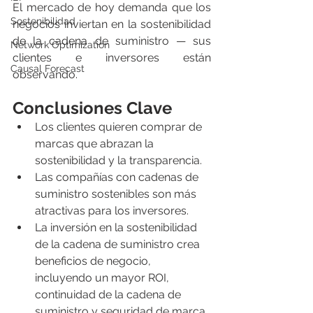
El mercado de hoy demanda que los 
Sostenibilidad
negocios inviertan en la sostenibilidad 
de la cadena de suministro — sus 
Network Optimization
clientes e inversores están 
Causal Forecast
observando.
Conclusiones Clave
Los clientes quieren comprar de 
marcas que abrazan la 
sostenibilidad y la transparencia.
Las compañías con cadenas de 
suministro sostenibles son más 
atractivas para los inversores.
La inversión en la sostenibilidad 
de la cadena de suministro crea 
beneficios de negocio, 
incluyendo un mayor ROI, 
continuidad de la cadena de 
suministro y seguridad de marca.