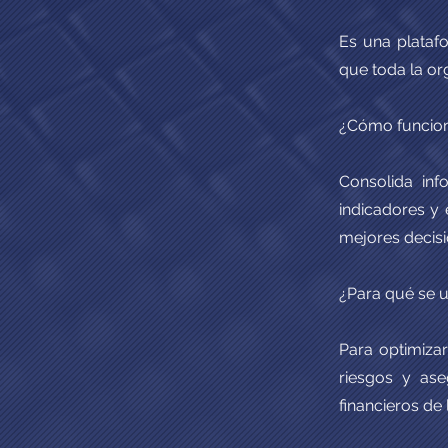
Es una plataf
que toda la or
¿Cómo funcio
Consolida inf
indicadores y
mejores decisi
¿Para qué se ut
Para optimizar 
riesgos y ase
financieros de