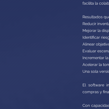
facilita la col
Resultados qu
Reducir inventa
Mejorar la dis
Identificar ri
Alinear objetiv
Evaluar escena
Incrementar la
Acelerar la to
Una sola versi
El software i
compras y fina
Con capacidad