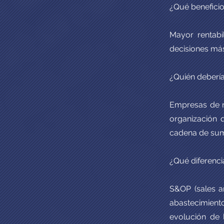
¿Qué beneficio
Mayor rentabil
decisiones más
¿Quién deberí
Empresas de m
organización 
cadena de sumi
¿Qué diferenci
S&OP (sales a
abastecimient
evolución de l