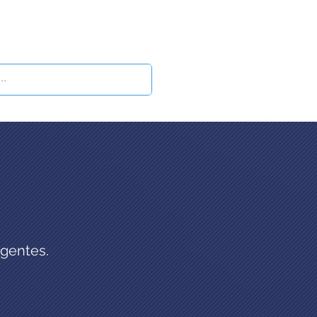
cita un assesment
Blog
igentes.