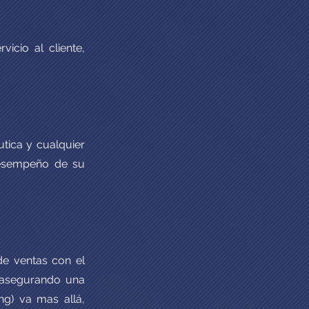
vicio al cliente,
tica y cualquier
 desempeño de su
de ventas con el
, asegurando una
ng) va mas allá,