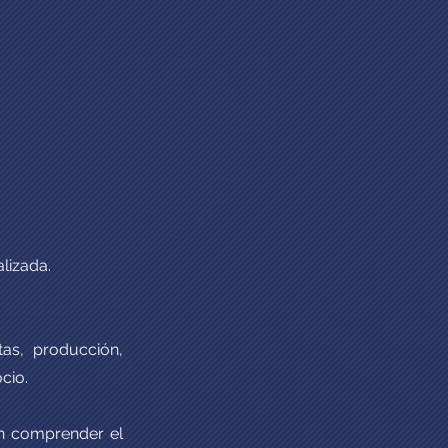
lizada.
tas, producción,
cio.
en comprender el