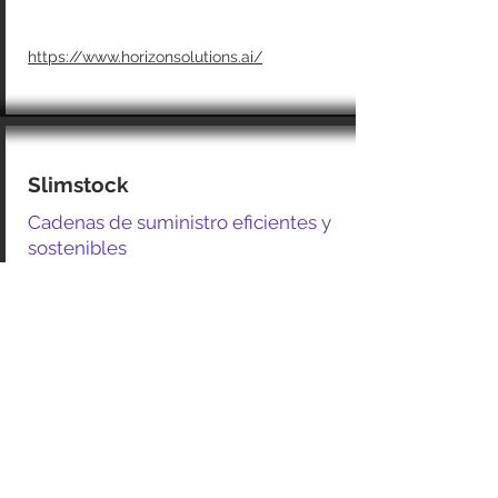
https://www.horizonsolutions.ai/
Slimstock
Cadenas de suministro eficientes y
sostenibles
Plataforma Slim4 con IA para
planificación end-to-end. Más de 30
años de experiencia ayudando a
distribuidores, retailers y fabricantes a
reducir inventario hasta 30% y
eliminar desperdicios hasta 50%.