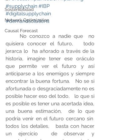
#supplychain
#IBP
Sostenibilidad
#digitalsupplychain
Network Optimization
#demandsolutions
Causal Forecast
	No conozco a nadie que  no 
quisiera conocer el futuro,   todo 
jerarca lo  ha añorado a través de la 
historia, imagine tener ese oráculo 
que permite ver el futuro y así 
anticiparse a los enemigos y siempre 
encontrar la buena fortuna.   No se si 
afortunada o desgraciadamente no es 
posible hacer eso del todo,   lo que si 
es posible es tener una acertada idea, 
una buena estimación,  de lo que 
podría venir en el futuro cercano sin  
todos los detalles,   basta con hacer 
un ejercicio  de observar y 