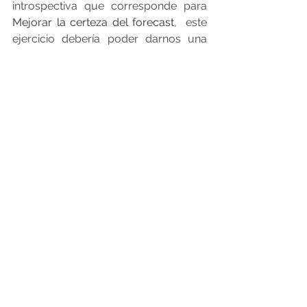
introspectiva que corresponde para 
Mejorar la certeza del forecast
,  este 
ejercicio debería poder darnos una 
perspectiva donde podamos 
reconocer que faltan algunas piezas 
que hay que ajustar.    Tengamos en 
cuenta que aceptar que necesitamos 
ayuda es algo que comienza con 
reconocer que tenemos un problema. 
Un gran amigo siempre me dice que  
la fórmula  es:   “Personas correctas 
en Procesos correctos con 
Herramientas correctas”.  Si usted 
observa que las personas no están 
correctamente capacitadas y usando 
herramientas improvisadas 
(normalmente hojas de cálculo). Lo 
más seguro que el resultado del 
proceso tampoco sea muy 