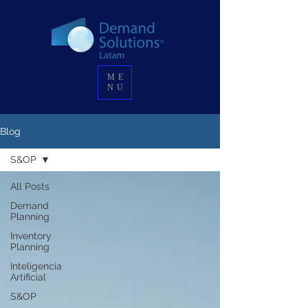
ME
NU
Blog
S&OP
All Posts
Demand
Planning
Inventory
Planning
Inteligencia
Artificial
S&OP