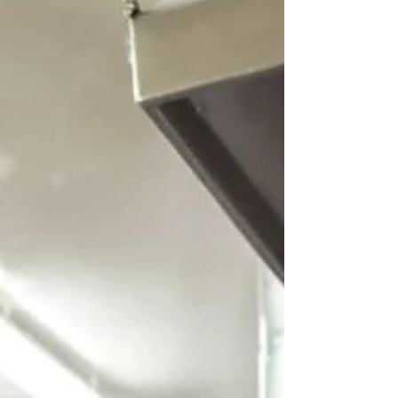
clave, ya que reconoce que las condiciones del
mercado siempre cambian. Mediante análisis de
datos, simulaciones y un enfoque disciplinado,
esta herramienta permite a los líderes evaluar
alternativas estratégicas y operativas para
mejorar la forma d