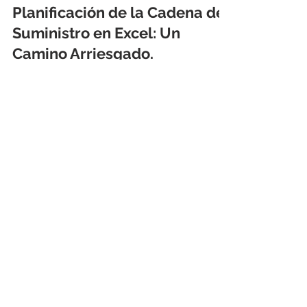
Demand Solutions Latam
4 sept 2024
4 min de lectura
Planificación de la Cadena de
Suministro en Excel: Un
Camino Arriesgado.
Porque confiar únicamente en Excel para la
planificación de la cadena de suministro puede
exponer a las empresas a una serie de riesgos.