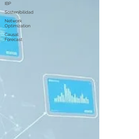
IBP
Sostenibilidad
Network
Optimization
Causal
Forecast