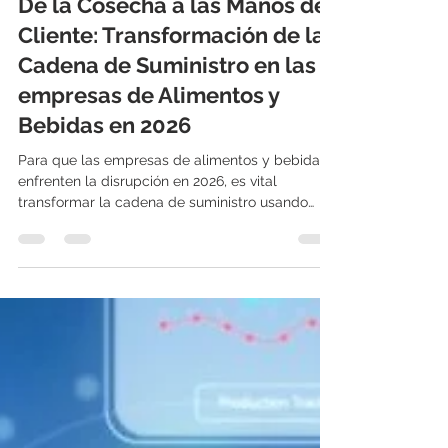
Demand Solutions Latam
11 nov 2025
7 min de lectura
De la Cosecha a las Manos del
Cliente: Transformación de la
Cadena de Suministro en las
empresas de Alimentos y
Bebidas en 2026
Para que las empresas de alimentos y bebidas
enfrenten la disrupción en 2026, es vital
transformar la cadena de suministro usando
Inteligencia Artificial (IA). La cual impulsa
Pronósticos de demanda más precisos.
Administración avanzada de inventario
(reabastecimiento y stock de seguridad).
Fabricación basada en la demanda real.
Automatización del proceso S&OP. Este enfoque