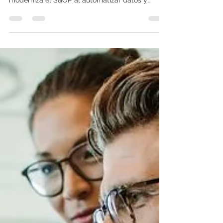
interrupciones en ventaja competitiva, la IA
moderniza el S&OP al automatizar datos y
permitir la planificación predictiva de escenarios.
Esto resulta en ciclos más rápidos, mayor
precisión de los pronósticos y reducción de
inventario (hasta un 32%). La IA es esencial para
la agilidad, resiliencia y liderazgo proactivo en la
cadena de suministro.