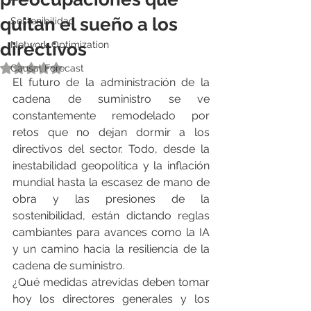
quitan el sueño a los
Sostenibilidad
directivos
Network Optimization
Obtuvo NaN de 5 estrellas.
Causal Forecast
El futuro de la administración de la 
cadena de suministro se ve 
constantemente remodelado por 
retos que no dejan dormir a los 
directivos del sector. Todo, desde la 
inestabilidad geopolítica y la inflación 
mundial hasta la escasez de mano de 
obra y las presiones de la 
sostenibilidad, están dictando reglas 
cambiantes para avances como la IA 
y un camino hacia la resiliencia de la 
cadena de suministro.
¿Qué medidas atrevidas deben tomar 
hoy los directores generales y los 