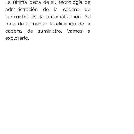
La última pieza de su tecnología de 
administración de la cadena de 
suministro es la automatización. Se 
trata de aumentar la eficiencia de la 
cadena de suministro. Vamos a 
explorarlo.
La automatización puede ayudarlo a 
hacer que su cadena de suministro 
sea más eficiente, mientras reduce 
los costos
La automatización en la cadena de 
suministro utiliza tecnología digital 
para optimizar los procesos 
aumentando la eficiencia de las 
tareas. Así es como se usa para darle 
ese impulso mientras reduce costos y 
lo ayuda a escalar su negocio: