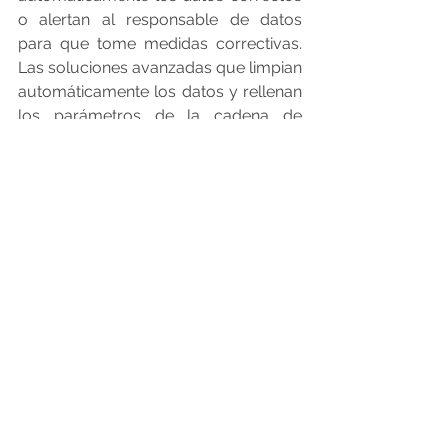
o alertan al responsable de datos 
para que tome medidas correctivas. 
Las soluciones avanzadas que limpian 
automáticamente los datos y rellenan 
los parámetros de la cadena de 
suministro garantizan la disponibilidad 
de datos oportunos y precisos para 
las operaciones de planificación de la 
cadena de suministro.
El aumento de la selección de 
escenarios
 utiliza capacidades 
cognitivas avanzadas para desarrollar 
nuevos conocimientos y aumentar la 
capacidad del planificador para tomar 
decisiones rápidas y bien informadas. 
Busca de forma autónoma las 
mejores soluciones para las 