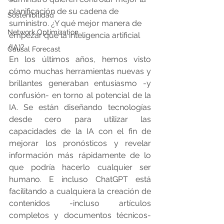
planificación de su cadena de 
Sostenibilidad
suministro. ¿Y qué mejor manera de 
Network Optimization
empezar que la inteligencia artificial 
(IA)?
Causal Forecast
En los últimos años, hemos visto 
cómo muchas herramientas nuevas y 
brillantes generaban entusiasmo -y 
confusión- en torno al potencial de la 
IA. Se están diseñando tecnologías 
desde cero para utilizar las 
capacidades de la IA con el fin de 
mejorar los pronósticos y revelar 
información más rápidamente de lo 
que podría hacerlo cualquier ser 
humano. E incluso ChatGPT está 
facilitando a cualquiera la creación de 
contenidos -incluso artículos 
completos y documentos técnicos- 