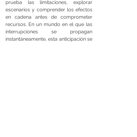
prueba las limitaciones, explorar 
escenarios y comprender los efectos 
en cadena antes de comprometer 
recursos. En un mundo en el que las 
interrupciones se propagan 
instantáneamente, esta anticipación se 
vuelve indispensable.
Los gemelos digitales generan su 
mayor valor cuando se combinan con 
la inteligencia de decisión. Al 
transformar los conocimientos brutos 
en acciones coordinadas de principio 
a fin, permiten a las empresas 
practicar el futuro antes de tener que 
vivirlo.
Las organizaciones que implementan 
gemelos digitales no solo están 
optimizando el rendimiento, sino que 
están adquiriendo la capacidad de 