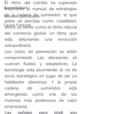
El ritmo del cambio ha superado 
Sostenibilidad
finalmente al manual de estrategias 
de la cadena de suministro, lo que 
Network Optimization
antes se percibía como volatilidad, 
Causal Forecast
ahora se siente como el ritmo natural 
del comercio global: un ritmo que 
está detonando una evolución 
extraordinaria.
Los ciclos de planeación se están 
comprimiendo. Las decisiones se 
vuelven fluidas y adaptativas. La 
tecnología está asumiendo el rol de 
socio estratégico en lugar de ser un 
habilitador silencioso. Y la propia 
cadena de suministro está 
emergiendo como uno de los 
motores más poderosos de valor 
empresarial.
Las señales para 2026 son 