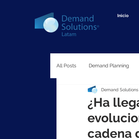
Inicio
All Posts
Demand Planning
Demand Solutions
Network Optimization
Cau
¿Ha lle
evolucio
cadena d