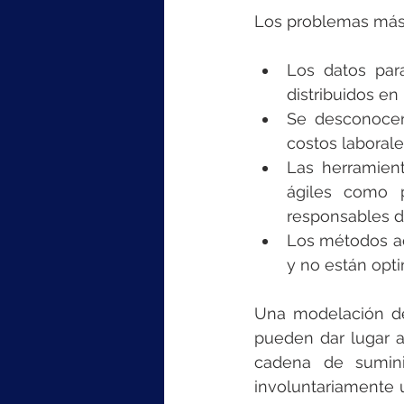
Los problemas más
Los datos par
distribuidos e
Se desconocen 
costos laborale
Las herramient
ágiles como p
responsables d
Los métodos act
y no están opt
Una modelación def
pueden dar lugar a
cadena de sumini
involuntariamente u