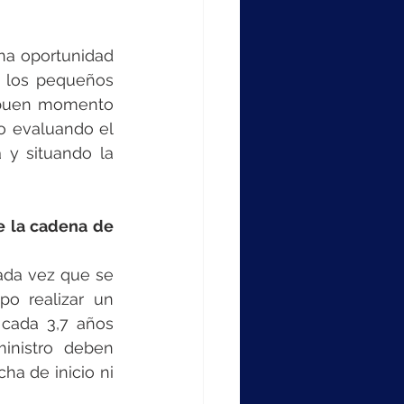
a oportunidad 
 los pequeños 
 buen momento 
o evaluando el 
 y situando la 
e la cadena de 
ada vez que se 
o realizar un 
cada 3,7 años 
nistro deben 
a de inicio ni 