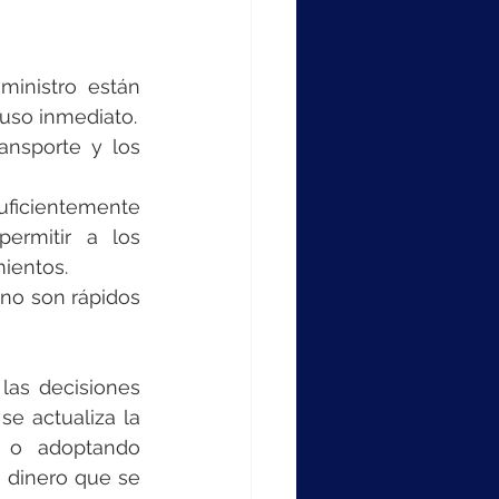
inistro están 
 uso inmediato.
nsporte y los 
ficientemente 
ermitir a los 
ientos.
no son rápidos 
as decisiones 
e actualiza la 
 o adoptando 
 dinero que se 